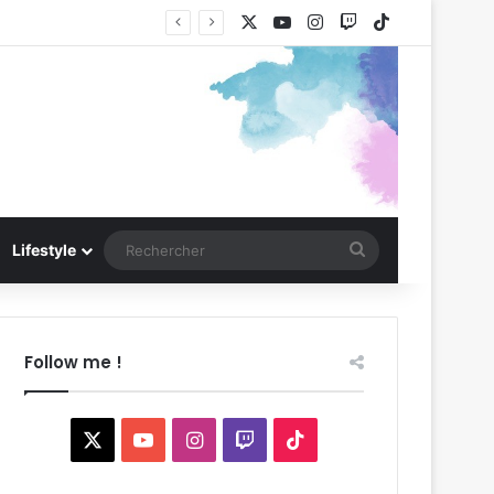
X
YouTube
Instagram
Twitch
TikTok
Rechercher
Lifestyle
Follow me !
X
YouTube
Instagram
Twitch
TikTok