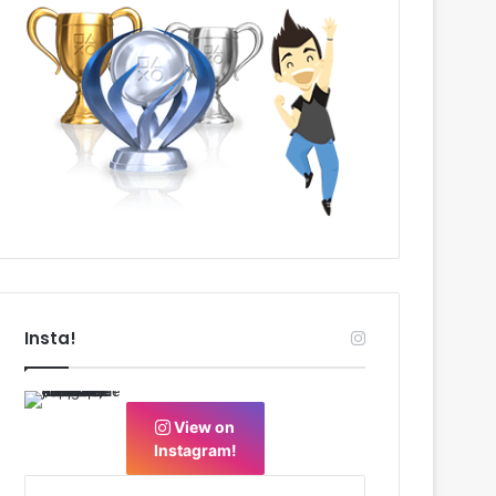
Insta!
View on
Instagram!