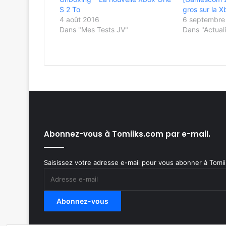
S 2 To
gros sur la 
4 août 2016
6 septembre
Dans "Mes Tests JV"
Dans "Actuali
Abonnez-vous à Tomiiks.com par e-mail.
Saisissez votre adresse e-mail pour vous abonner à Tomiik
Adresse
e-
mail
Abonnez-vous