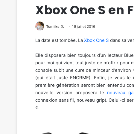
Xbox One S en 
Follow
Tomiiks
19 juillet 2016
on
La date est tombée. La
Xbox One S
dans sa ver
X
Elle disposera bien toujours d’un lecteur Blu
pour moi qui vient tout juste de m’offrir po
console subit une cure de minceur d’environ 4
(qui était juste ENORME). Enfin, je vous l
première génération seront bien entendu comp
nouvelle version proposera le
nouveau g
connexion sans fil, nouveau grip). Celui-ci se
€.