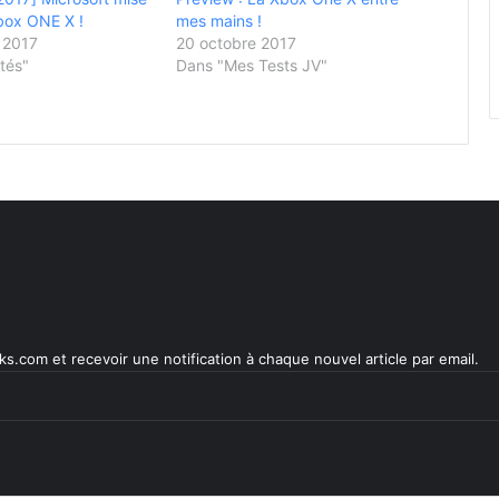
Xbox ONE X !
mes mains !
 2017
20 octobre 2017
tés"
Dans "Mes Tests JV"
s.com et recevoir une notification à chaque nouvel article par email.