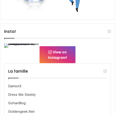
Insta!
View on
Instagram!
La famille
DamonX
Dress Me Geekly
GohanBlog
Goldengeek.Net