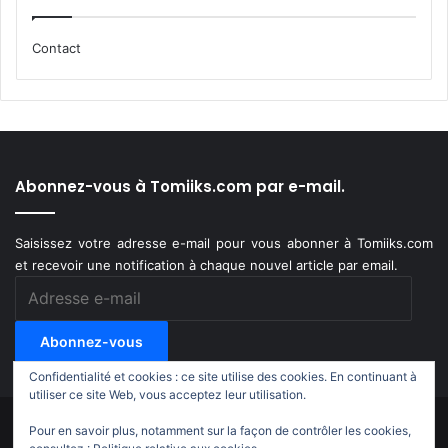
Contact
Abonnez-vous à Tomiiks.com par e-mail.
Saisissez votre adresse e-mail pour vous abonner à Tomiiks.com
et recevoir une notification à chaque nouvel article par email.
Adresse
e-
mail
Abonnez-vous
Confidentialité et cookies : ce site utilise des cookies. En continuant à
utiliser ce site Web, vous acceptez leur utilisation.
Pour en savoir plus, notamment sur la façon de contrôler les cookies,
© Copyright 2011-2018, All Rights Reserved |
Tomiiks.com