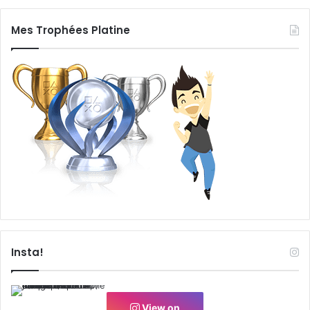
Mes Trophées Platine
Insta!
View on