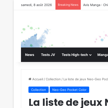
samedi, 8 août 2026
Breaking News
Avis Manga : Ch
News
Tests JV
Tests High-tech
Manga
Accueil
/
Collection
/
La liste de jeux Neo-Geo Poc
Collection
Neo-Geo Pocket Color
La liste de jeu