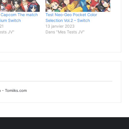
. Capcom The match
Test Neo-Geo Pocket Color
nium Switch
Selection Vol.2 – Switch
21
13 janvier 2023
ests JV"
Dans "Mes Tests JV"
n - Tomiiks.com