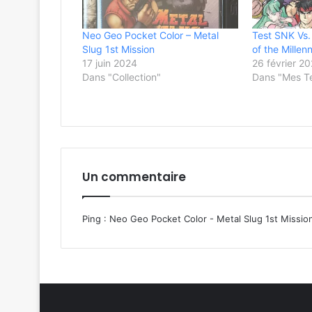
Neo Geo Pocket Color – Metal
Test SNK Vs
Slug 1st Mission
of the Millen
17 juin 2024
26 février 20
Dans "Collection"
Dans "Mes T
Un commentaire
Ping :
Neo Geo Pocket Color - Metal Slug 1st Missio