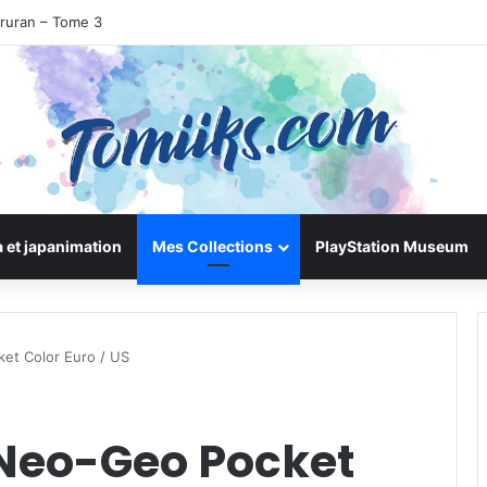
iruran – Tome 3
 et japanimation
Mes Collections
PlayStation Museum
ket Color Euro / US
x Neo-Geo Pocket