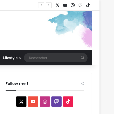
X
YouTube
Instagram
Twitch
TikTok
Rechercher
Lifestyle
Follow me !
X
YouTube
Instagram
Twitch
TikTok