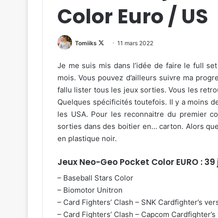
Color Euro / US
Follow
Tomiiks
11 mars 2022
on
Je me suis mis dans l’idée de faire le full s
X
mois. Vous pouvez d’ailleurs suivre ma prog
fallu lister tous les jeux sorties. Vous les ret
Quelques spécificités toutefois. Il y a moins d
les USA. Pour les reconnaitre du premier cou
sorties dans des boitier en… carton. Alors que
en plastique noir.
Jeux Neo-Geo Pocket Color
EURO : 39
– Baseball Stars Color
– Biomotor Unitron
– Card Fighters’ Clash – SNK Cardfighter’s ver
– Card Fighters’ Clash – Capcom Cardfighter’s