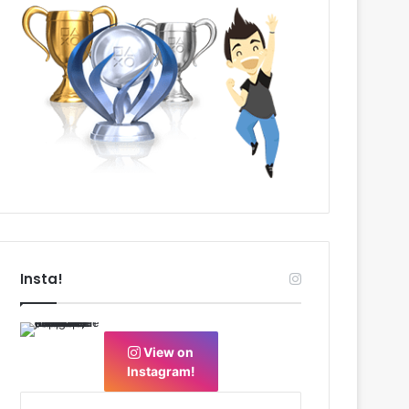
Insta!
View on
Instagram!