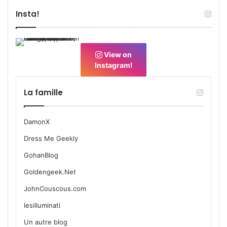
Insta!
View on
Instagram!
La famille
DamonX
Dress Me Geekly
GohanBlog
Goldengeek.Net
JohnCouscous.com
lesilluminati
Un autre blog