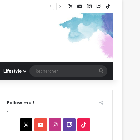
X
YouTube
Instagram
Twitch
TikTok
Rechercher
Lifestyle
Follow me !
X
YouTube
Instagram
Twitch
TikTok