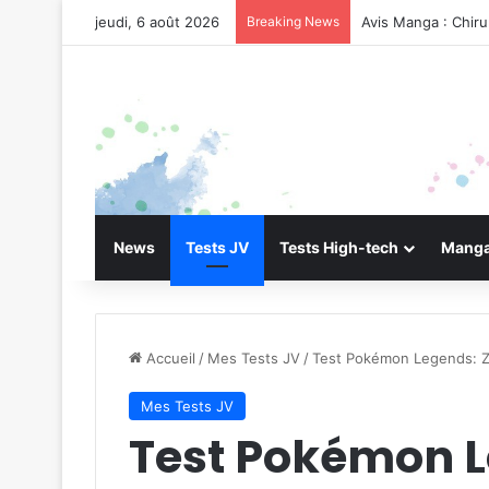
jeudi, 6 août 2026
Breaking News
Avis Manga : Chir
News
Tests JV
Tests High-tech
Manga
Accueil
/
Mes Tests JV
/
Test Pokémon Legends: Z
Mes Tests JV
Test Pokémon L