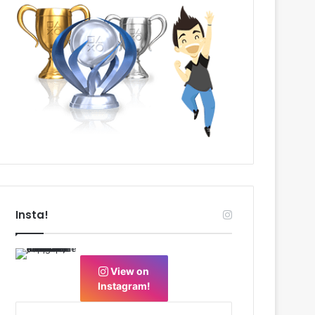
Insta!
View on
Instagram!