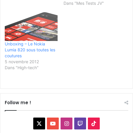
Dans "Mes Tests JV"
Unboxing – Le Nokia
Lumia 820 sous toutes les
coutures
5 novembre 2012
Dans "High-tech"
Follow me !
X
YouTube
Instagram
Twitch
TikTok