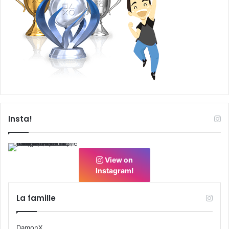
Insta!
View on
Instagram!
La famille
DamonX