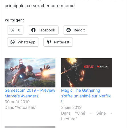
principale, ce serait encore mieux !
Partager :
X
Facebook
Reddit
WhatsApp
Pinterest
Gamescom 2019 – Preview
Magic The Gathering
Marvel’s Avengers
s’offre un animé sur Netflix
30 août 2019
!
Dans "Actualités"
3 juin 2019
Dans "Ciné - Série -
Lecture"