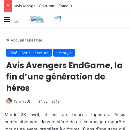
Avis Manga : Chiruran – Tome 3
Menu
Accueil
/
Lifestyle
Ciné - Série - Lecture
Lifestyle
Avis Avengers EndGame, la
fin d’une génération de
héros
Follow
Tomiiks
24 avril 2019
on
Mardi 23 avril, il est dix heures tapantes. Assis
X
confortablement dans le siège de ce cinéma, je m’apprête
lors d’une avant-première à clôturer 10 ans d’une saga qui