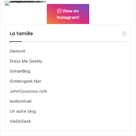
View on
Instagram!
La famille
DamonX
Dress Me Geekly
GohanBlog
Goldengeek.Net
JohnCouscous.com
lesilluminati
Un autre blog
VieDeGeek