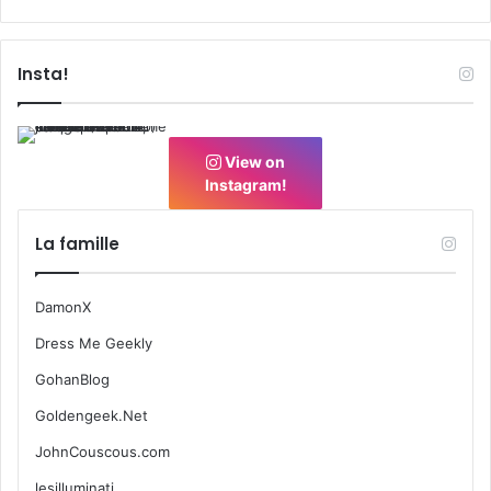
Insta!
View on
Instagram!
La famille
DamonX
Dress Me Geekly
GohanBlog
Goldengeek.Net
JohnCouscous.com
lesilluminati