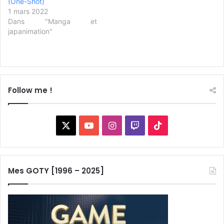
(One-Shot)
1 mars 2022
Dans "Manga et
japanimation"
Follow me !
X
YouTube
Instagram
Twitch
TikTok
Mes GOTY [1996 – 2025]