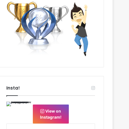
Insta!
View on
Instagram!