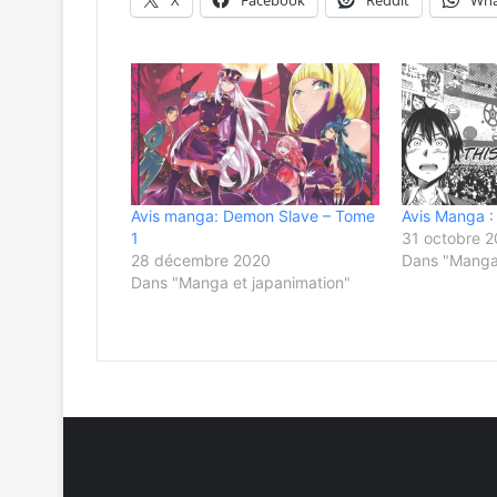
Avis manga: Demon Slave – Tome
Avis Manga :
1
31 octobre 
28 décembre 2020
Dans "Manga 
Dans "Manga et japanimation"