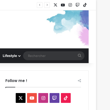
X
YouTube
Instagram
Twitch
TikTok
Rechercher
Lifestyle
Follow me !
X
YouTube
Instagram
Twitch
TikTok