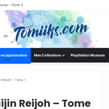
iruran – Tome 3
 et japanimation
Mes Collections
PlayStation Museum
n Reijoh – Tome 1
jin Reijoh – Tome