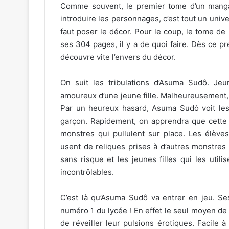
Comme souvent, le premier tome d’un manga 
introduire les personnages, c’est tout un univers
faut poser le décor. Pour le coup, le tome de Ka
ses 304 pages, il y a de quoi faire. Dès ce pr
découvre vite l’envers du décor.
On suit les tribulations d’Asuma Sudô. Je
amoureux d’une jeune fille. Malheureusement, c
Par un heureux hasard, Asuma Sudô voit les p
garçon. Rapidement, on apprendra que cette u
monstres qui pullulent sur place. Les élève
usent de reliques prises à d’autres monstres p
sans risque et les jeunes filles qui les uti
incontrôlables.
C’est là qu’Asuma Sudô va entrer en jeu. Ses
numéro 1 du lycée ! En effet le seul moyen de 
de réveiller leur pulsions érotiques. Facile à 