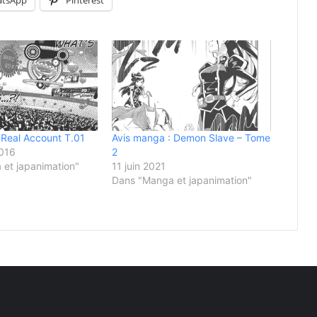
 Real Account T.01
Avis manga : Demon Slave – Tome
2016
2
et japanimation"
11 juin 2021
Dans "Manga et japanimation"