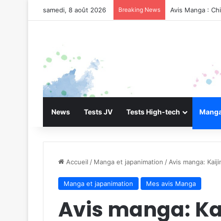
samedi, 8 août 2026
Breaking News
Avis Manga : Ch
News
Tests JV
Tests High-tech
Manga
Accueil
/
Manga et japanimation
/
Avis manga: Kaiji
Manga et japanimation
Mes avis Manga
Avis manga: Kai