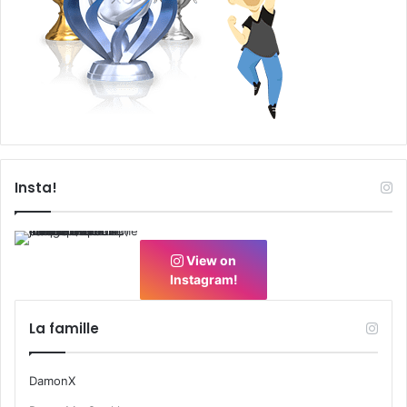
Insta!
View on
Instagram!
La famille
DamonX