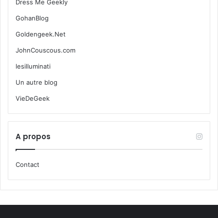
Dress Me Geekly
GohanBlog
Goldengeek.Net
JohnCouscous.com
lesilluminati
Un autre blog
VieDeGeek
A propos
Contact