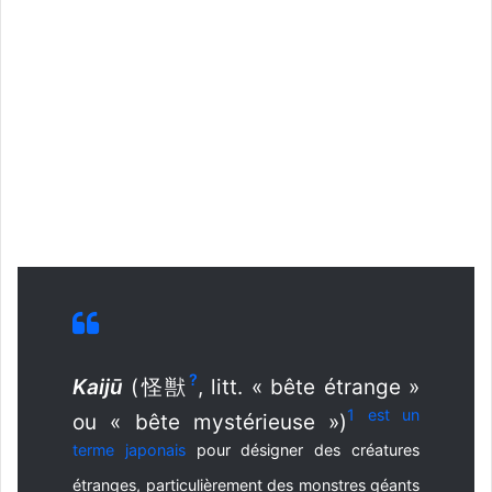
?
Kaijū
(怪獣
, litt. « bête étrange »
1 est un
ou « bête mystérieuse »)
terme
japonais
pour désigner des créatures
étranges, particulièrement des monstres géants