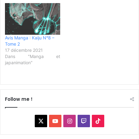
Avis Manga : Kaiju N°8 –
Tome 2
17 décembre 2021
Dans "Manga et
japanimation"
Follow me !
X
YouTube
Instagram
Twitch
TikTok