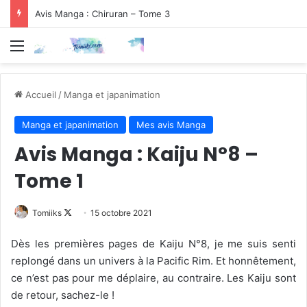
Avis Manga : Chiruran – Tome 3
Menu
Accueil
/
Manga et japanimation
Manga et japanimation
Mes avis Manga
Avis Manga : Kaiju N°8 –
Tome 1
Follow
Tomiiks
15 octobre 2021
on
Dès les premières pages de Kaiju N°8, je me suis senti
X
replongé dans un univers à la Pacific Rim. Et honnêtement,
ce n’est pas pour me déplaire, au contraire. Les Kaiju sont
de retour, sachez-le !