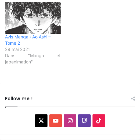
Avis Manga : Ao Ashi –
Tome 2
29 mai 2021
Dans "Manga et
japanimation"
Follow me !
X
YouTube
Instagram
Twitch
TikTok