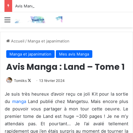
Avis Manga : Chiruran – Tome 3
Menu
Accueil
/
Manga et japanimation
Manga et japanimation
Mes avis Manga
Avis Manga : Land – Tome 1
Follow
Tomiiks
13 février 2024
on
Je suis très heureux d’avoir reçu ce joli Kit pour la sortie
X
du
manga
Land publié chez Mangetsu. Mais encore plus
de pouvoir vous partager à mon tour cette oeuvre. Le
premier tome de Land est huge ~300 pages ! Je ne m’y
attendais pas. Et pourtant… Je l’ai avalé tellement
rapidement que j’en étais surpris au moment de tourner la