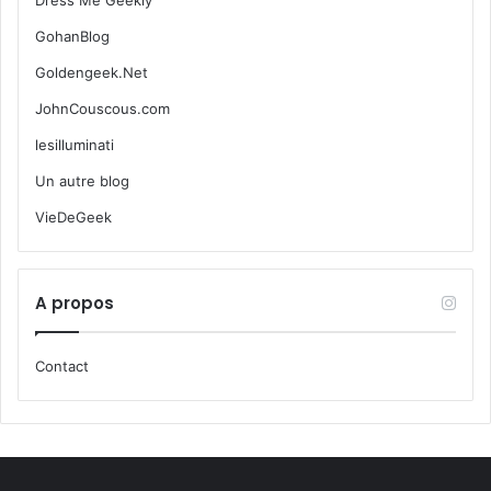
Dress Me Geekly
GohanBlog
Goldengeek.Net
JohnCouscous.com
lesilluminati
Un autre blog
VieDeGeek
A propos
Contact