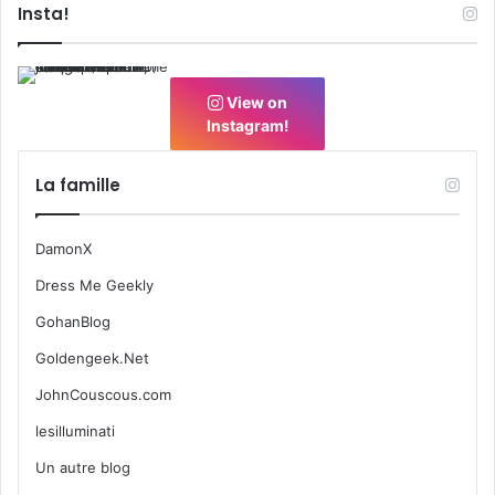
Insta!
View on
Instagram!
La famille
DamonX
Dress Me Geekly
GohanBlog
Goldengeek.Net
JohnCouscous.com
lesilluminati
Un autre blog