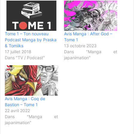
Tome 1 – Ton nouveau
Avis Manga : After God –
Podcast Manga by Praska
Tome 1
& Tomiiks
13 octobre 2023
17 juillet 2018
Dans "Manga et
Dans "TV / Podcast"
japanimation"
Avis Manga : Coq de
Bastion – Tome 1
22 avril 2022
Dans "Manga et
japanimation"