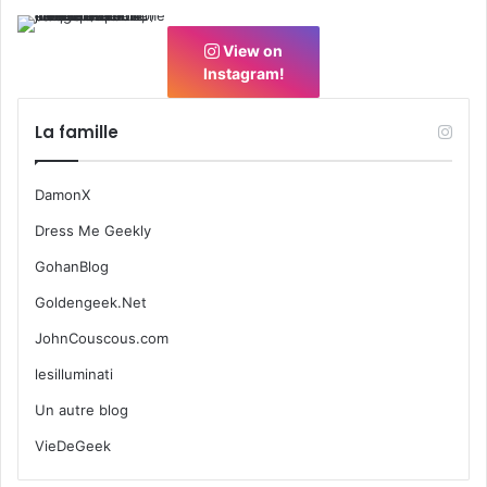
View on
Instagram!
La famille
DamonX
Dress Me Geekly
GohanBlog
Goldengeek.Net
JohnCouscous.com
lesilluminati
Un autre blog
VieDeGeek