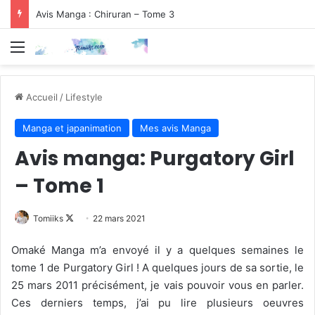
Avis Manga : Chiruran – Tome 3
Menu
Accueil
/
Lifestyle
Manga et japanimation
Mes avis Manga
Avis manga: Purgatory Girl
– Tome 1
Follow
Tomiiks
22 mars 2021
on
Omaké Manga m’a envoyé il y a quelques semaines le
X
tome 1 de Purgatory Girl ! A quelques jours de sa sortie, le
25 mars 2011 précisément, je vais pouvoir vous en parler.
Ces derniers temps, j’ai pu lire plusieurs oeuvres