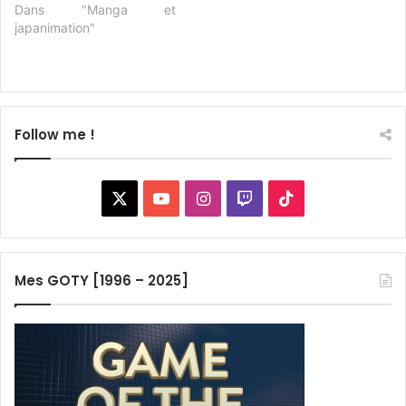
Dans "Manga et
japanimation"
Follow me !
X
YouTube
Instagram
Twitch
TikTok
Mes GOTY [1996 – 2025]