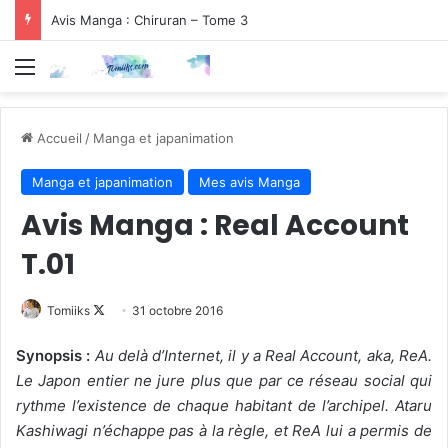
Avis Manga : Chiruran – Tome 3
Menu
Accueil
/
Manga et japanimation
Manga et japanimation
Mes avis Manga
Avis Manga : Real Account
T.01
Follow
Tomiiks
31 octobre 2016
on
Synopsis :
Au delà d’Internet, il y a Real Account, aka, ReA.
X
Le Japon entier ne jure plus que par ce réseau social qui
rythme l’existence de chaque habitant de l’archipel. Ataru
Kashiwagi n’échappe pas à la règle, et ReA lui a permis de