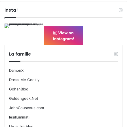
Insta!
View on
Instagram!
La famille
DamonX
Dress Me Geekly
GohanBlog
Goldengeek.Net
JohnCouscous.com
lesilluminati
Un autre blog