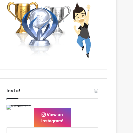
Insta!
View on
Instagram!