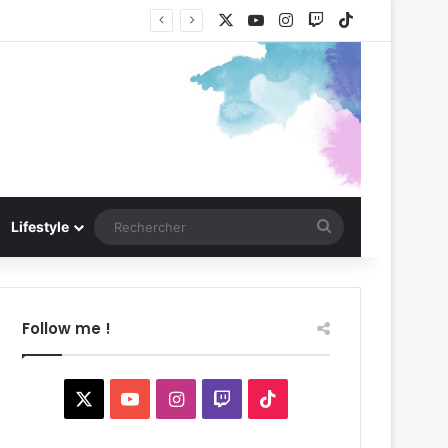
X
YouTube
Instagram
Twitch
TikTok
Rechercher
Lifestyle
Follow me !
X
YouTube
Instagram
Twitch
TikTok