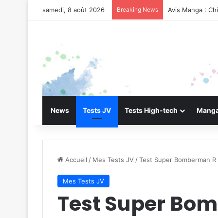
samedi, 8 août 2026
Breaking News
Avis Manga : Ch
News
Tests JV
Tests High-tech
Manga
Accueil
/
Mes Tests JV
/
Test Super Bomberman R 
Mes Tests JV
Test Super Bo