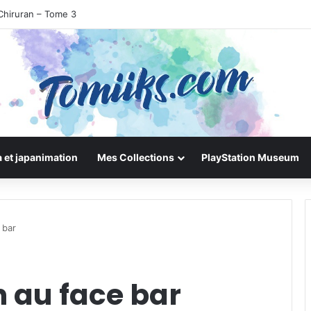
Chiruran – Tome 3
 et japanimation
Mes Collections
PlayStation Museum
 bar
h au face bar