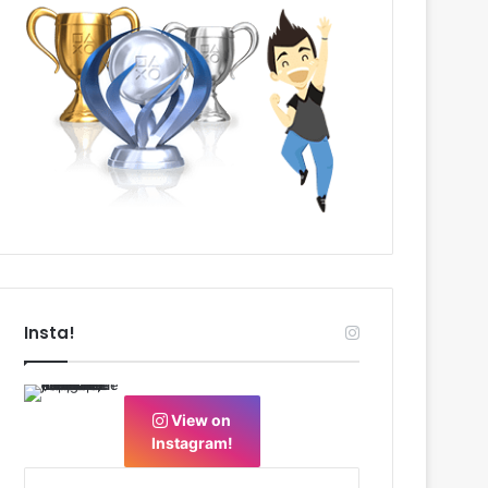
Insta!
View on
Instagram!