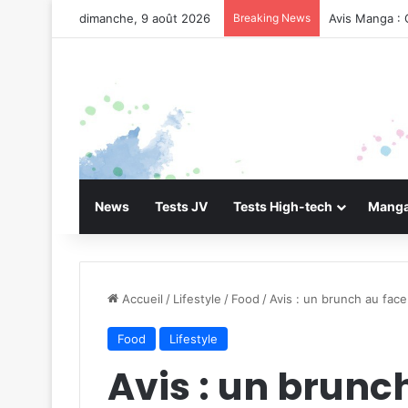
dimanche, 9 août 2026
Breaking News
Avis Manga : 
News
Tests JV
Tests High-tech
Manga
Accueil
/
Lifestyle
/
Food
/
Avis : un brunch au face
Food
Lifestyle
Avis : un brunc