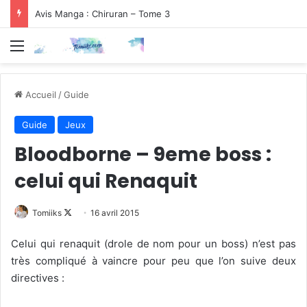
Avis Manga : Chiruran – Tome 3
Menu
Accueil
/
Guide
Guide
Jeux
Bloodborne – 9eme boss :
celui qui Renaquit
Follow
Tomiiks
16 avril 2015
on
Celui qui renaquit (drole de nom pour un boss) n’est pas
X
très compliqué à vaincre pour peu que l’on suive deux
directives :