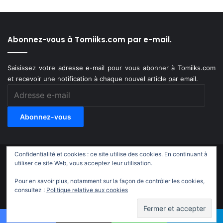
Abonnez-vous à Tomiiks.com par e-mail.
Saisissez votre adresse e-mail pour vous abonner à Tomiiks.com
et recevoir une notification à chaque nouvel article par email.
Adresse
e-
mail
Abonnez-vous
Confidentialité et cookies : ce site utilise des cookies. En continuant à
© Copyright 2011-2018, All Rights Reserved |
Tomiiks.com
utiliser ce site Web, vous acceptez leur utilisation.
Pour en savoir plus, notamment sur la façon de contrôler les cookies,
X
YouTube
Instagram
Twitch
TikTok
consultez :
Politique relative aux cookies