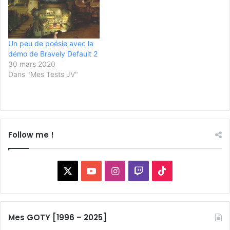
Un peu de poésie avec la
démo de Bravely Default 2
30 mars 2020
Dans "Mes Tests JV"
Follow me !
X
YouTube
Instagram
Twitch
TikTok
Mes GOTY [1996 – 2025]