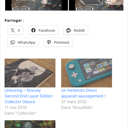
Partager :
X
Facebook
Reddit
WhatsApp
Pinterest
Unboxing – Bravely
Un Nintendo Direct
Second End Layer Edition
apparait sauvagement !
Collector Deluxe
27 mars 2020
11 mai 2016
Dans "Actualités"
Dans "Collection"