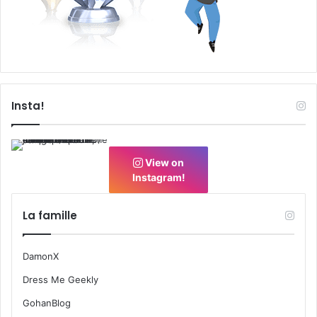
Insta!
View on
Instagram!
La famille
DamonX
Dress Me Geekly
GohanBlog