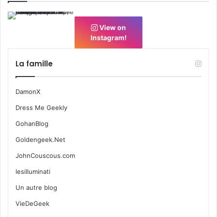
View on
Instagram!
La famille
DamonX
Dress Me Geekly
GohanBlog
Goldengeek.Net
JohnCouscous.com
lesilluminati
Un autre blog
VieDeGeek