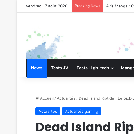
vendredi, 7 août 2026
Breaking News
Avis Manga : C
News
Tests JV
Tests High-tech
Manga
Accueil
/
Actualités
/
Dead Island Riptide : Le pick-
Actualités
Actualités gaming
Dead Island Rip