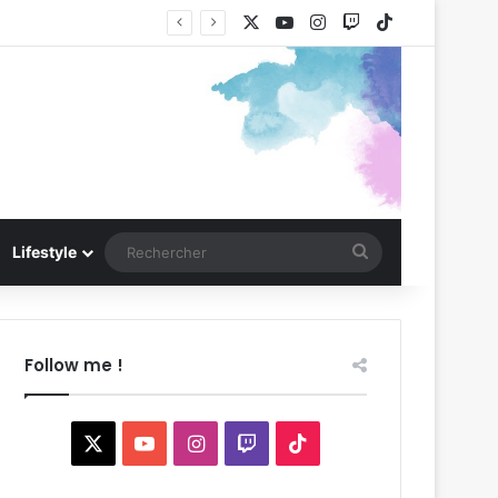
X
YouTube
Instagram
Twitch
TikTok
Rechercher
Lifestyle
Follow me !
X
YouTube
Instagram
Twitch
TikTok