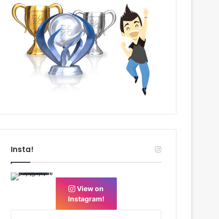
Insta!
View on
Instagram!