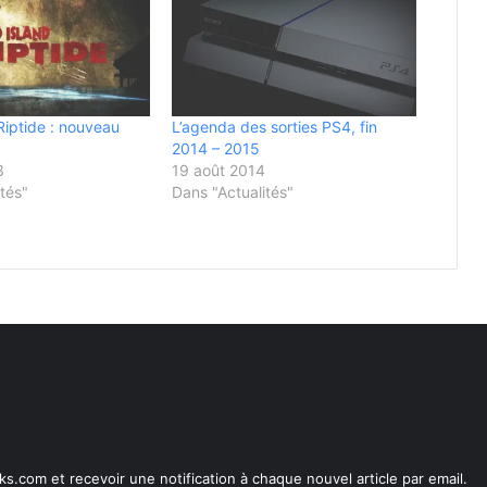
Riptide : nouveau
L’agenda des sorties PS4, fin
2014 – 2015
3
19 août 2014
tés"
Dans "Actualités"
s.com et recevoir une notification à chaque nouvel article par email.