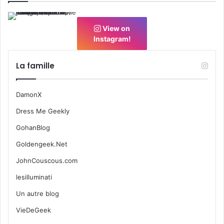
View on
Instagram!
La famille
DamonX
Dress Me Geekly
GohanBlog
Goldengeek.Net
JohnCouscous.com
lesilluminati
Un autre blog
VieDeGeek