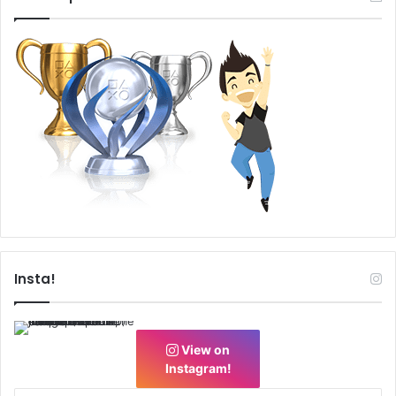
Insta!
View on
Instagram!