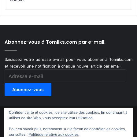
Abonnez-vous à Tomiiks.com par e-mail.
Saisissez votre adresse e-mail pour vous abonner à Tomiiks.com
et recevoir une notification à chaque nouvel article par email.
Adresse
e-
mail
Abonnez-vous
Confidentialité et cookies : ce site utilise des cookies. En continuant à
© Copyright 2011-2018, All Rights Reserved |
Tomiiks.com
utiliser ce site Web, vous acceptez leur utilisation.
Pour en savoir plus, notamment sur la façon de contrôler les cookies,
X
YouTube
Instagram
Twitch
TikTok
consultez :
Politique relative aux cookies