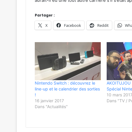
aurait-il eu une tout autre carrière s’il s’était 
Partager :
X
Facebook
Reddit
Wha
Nintendo Switch : découvrez le
AKOITUJOU S
line-up et le calendrier des sorties
Spécial Nint
!
10 mars 201
16 janvier 2017
Dans "TV / P
Dans "Actualités"