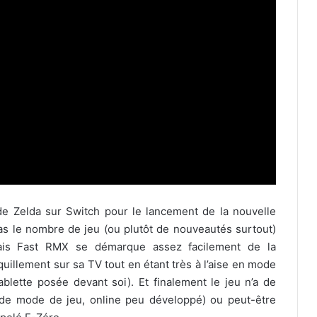
e Zelda sur Switch pour le lancement de la nouvelle
pas le nombre de jeu (ou plutôt de nouveautés surtout)
mais Fast RMX se démarque assez facilement de la
uillement sur sa TV tout en étant très à l’aise en mode
lette posée devant soi). Et finalement le jeu n’a de
de mode de jeu, online peu développé) ou peut-être