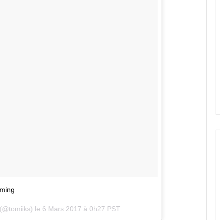
aming
(@tomiiks) le
6 Mars 2017 à 0h27 PST