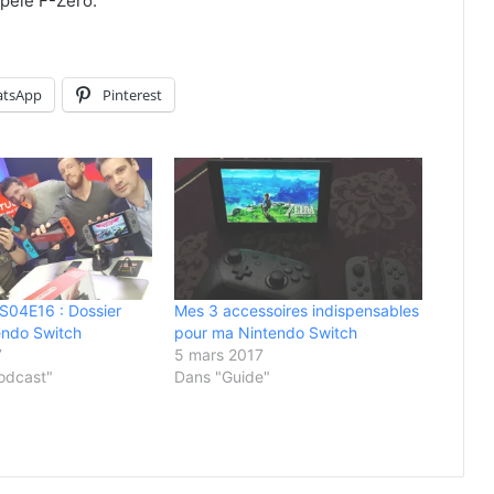
appelé F-Zéro.
tsApp
Pinterest
04E16 : Dossier
Mes 3 accessoires indispensables
endo Switch
pour ma Nintendo Switch
7
5 mars 2017
odcast"
Dans "Guide"