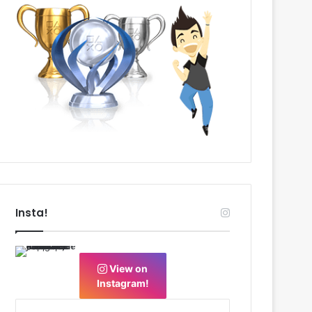
Insta!
View on
Instagram!