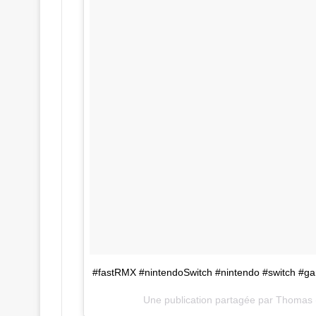
#fastRMX #nintendoSwitch #nintendo #switch #g
Une publication partagée par Thomas 