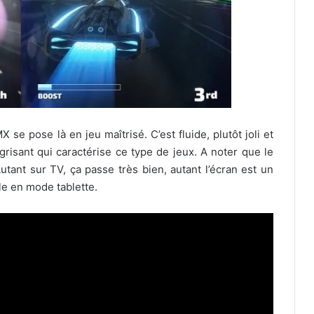
se pose là en jeu maîtrisé. C’est fluide, plutôt joli et
t grisant qui caractérise ce type de jeux. A noter que le
Autant sur TV, ça passe très bien, autant l’écran est un
ale en mode tablette.