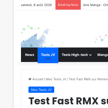
samedi, 8 août 2026
Breaking News
Avis Manga : Ch
News
Tests JV
Tests High-tech
Manga
Accueil
/
Mes Tests JV
/
Test Fast RMX sur Ninten
Mes Tests JV
Test Fast RMX 