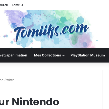
iruran – Tome 3
 et japanimation
Mes Collections
PlayStation Museum
do Switch
sur Nintendo