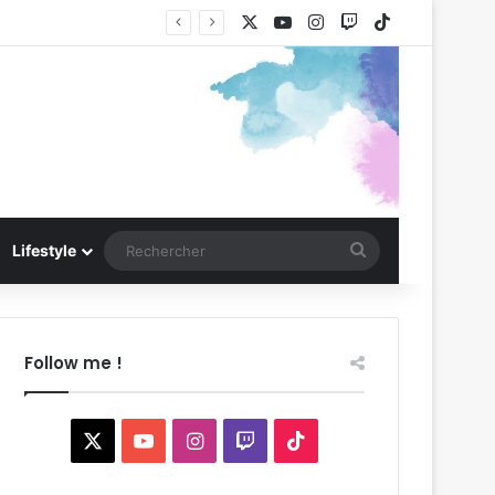
X
YouTube
Instagram
Twitch
TikTok
Rechercher
Lifestyle
Follow me !
X
YouTube
Instagram
Twitch
TikTok