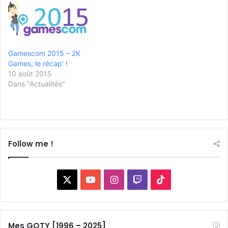
Gamescom 2015 – 2K
Games, le récap’ !
10 août 2015
Dans "Actualités"
Follow me !
X
YouTube
Instagram
Twitch
TikTok
Mes GOTY [1996 – 2025]