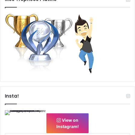
Insta!
View on
Instagram!