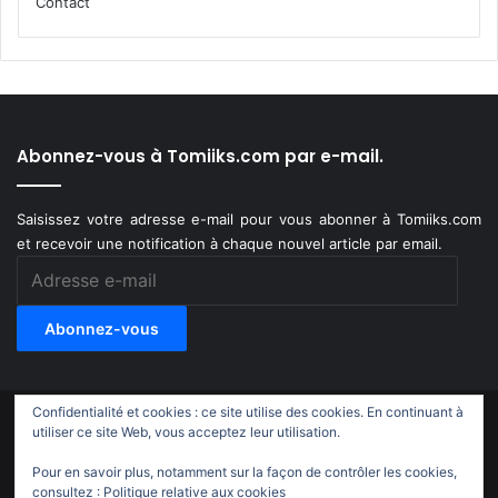
Contact
Abonnez-vous à Tomiiks.com par e-mail.
Saisissez votre adresse e-mail pour vous abonner à Tomiiks.com
et recevoir une notification à chaque nouvel article par email.
Adresse
e-
mail
Abonnez-vous
Confidentialité et cookies : ce site utilise des cookies. En continuant à
© Copyright 2011-2018, All Rights Reserved |
Tomiiks.com
utiliser ce site Web, vous acceptez leur utilisation.
Pour en savoir plus, notamment sur la façon de contrôler les cookies,
X
YouTube
Instagram
Twitch
TikTok
consultez :
Politique relative aux cookies