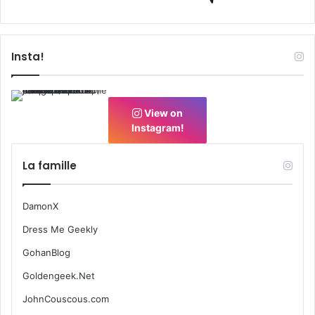
Insta!
View on
Instagram!
La famille
DamonX
Dress Me Geekly
GohanBlog
Goldengeek.Net
JohnCouscous.com