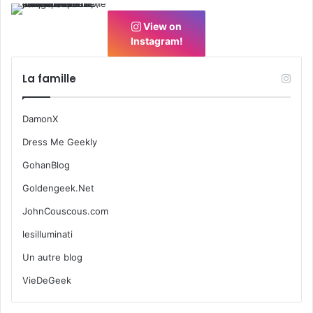
View on
Instagram!
La famille
DamonX
Dress Me Geekly
GohanBlog
Goldengeek.Net
JohnCouscous.com
lesilluminati
Un autre blog
VieDeGeek