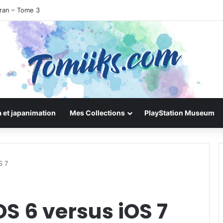
uran – Tome 3
 et japanimation
Mes Collections
PlayStation Museum
S 7
S 6 versus iOS 7