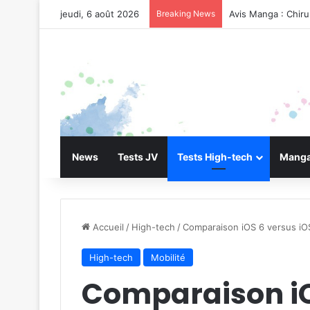
jeudi, 6 août 2026
Breaking News
Avis Manga : Chir
News
Tests JV
Tests High-tech
Manga
Accueil
/
High-tech
/
Comparaison iOS 6 versus iO
High-tech
Mobilité
Comparaison iO