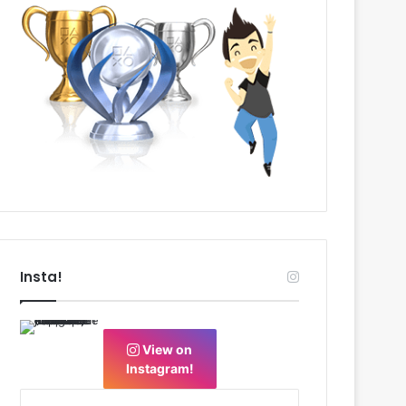
Insta!
View on
Instagram!