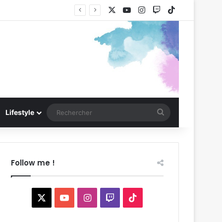
X
YouTube
Instagram
Twitch
TikTok
Rechercher
Lifestyle
Follow me !
X
YouTube
Instagram
Twitch
TikTok