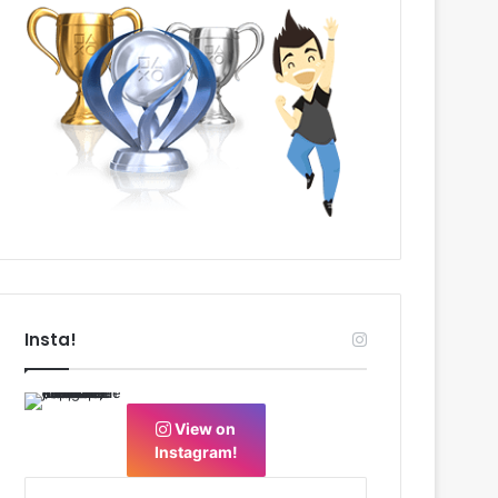
Insta!
View on
Instagram!