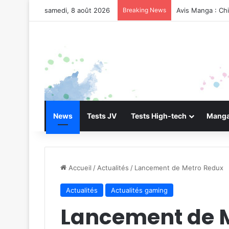
samedi, 8 août 2026
Breaking News
Avis Manga : Ch
News
Tests JV
Tests High-tech
Manga
Accueil
/
Actualités
/
Lancement de Metro Redux
Actualités
Actualités gaming
Lancement de 