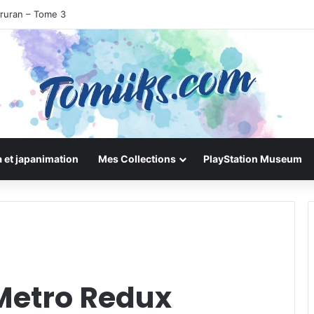
iruran – Tome 3
 et japanimation
Mes Collections
PlayStation Museum
Metro Redux