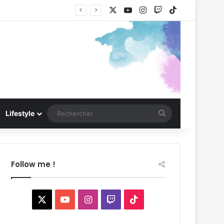
X
YouTube
Instagram
Twitch
TikTok
Rechercher
Lifestyle
Follow me !
X
YouTube
Instagram
Twitch
TikTok