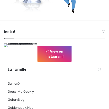
Insta!
View on
Instagram!
La famille
DamonX
Dress Me Geekly
GohanBlog
Goldengeek.Net