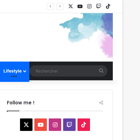
X
YouTube
Instagram
Twitch
TikTok
Rechercher
Lifestyle
Follow me !
X
YouTube
Instagram
Twitch
TikTok