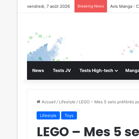
vendredi, 7 août 2026
Breaking News
Avis Manga : C
News
Tests JV
Tests High-tech
Manga
Accueil
/
Lifestyle
/
LEGO – Mes 5 sets préférés p
Lifestyle
Toys
LEGO – Mes 5 se