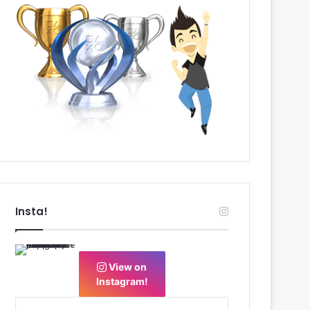
Insta!
View on
Instagram!