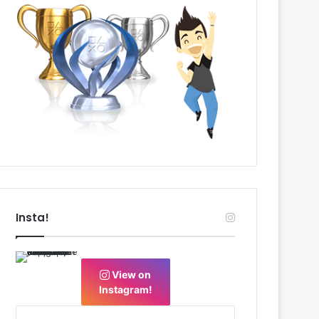
Insta!
View on
Instagram!