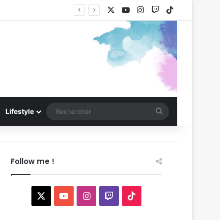
X
YouTube
Instagram
Twitch
TikTok
Rechercher
Lifestyle
Follow me !
X
YouTube
Instagram
Twitch
TikTok