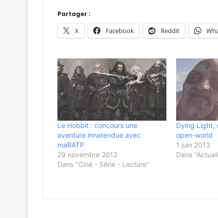
Partager :
X
Facebook
Reddit
Wha
Le Hobbit : concours une
Dying Light, 
aventure innatendue avec
open-world
maRATP
1 juin 2013
29 novembre 2012
Dans "Actuali
Dans "Ciné - Série - Lecture"