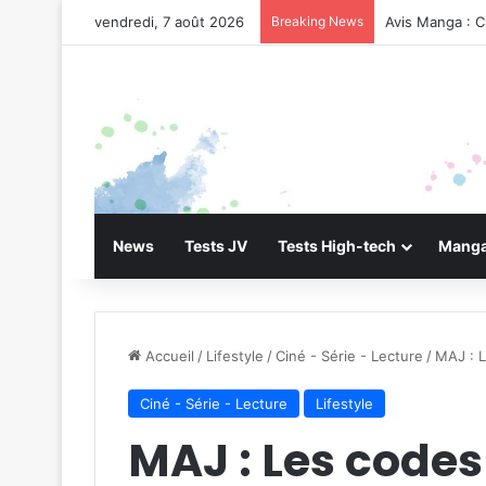
vendredi, 7 août 2026
Breaking News
Avis Manga : C
News
Tests JV
Tests High-tech
Manga
Accueil
/
Lifestyle
/
Ciné - Série - Lecture
/
MAJ : L
Ciné - Série - Lecture
Lifestyle
MAJ : Les codes