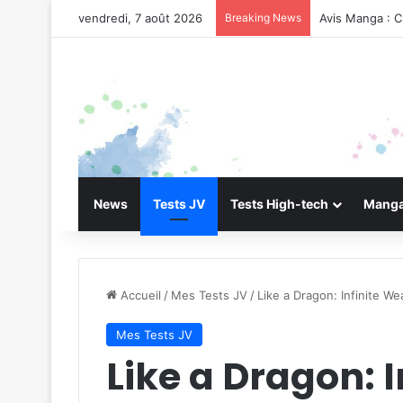
vendredi, 7 août 2026
Breaking News
Avis Manga : C
News
Tests JV
Tests High-tech
Manga
Accueil
/
Mes Tests JV
/
Like a Dragon: Infinite We
Mes Tests JV
Like a Dragon: I