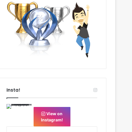
Insta!
View on
Instagram!