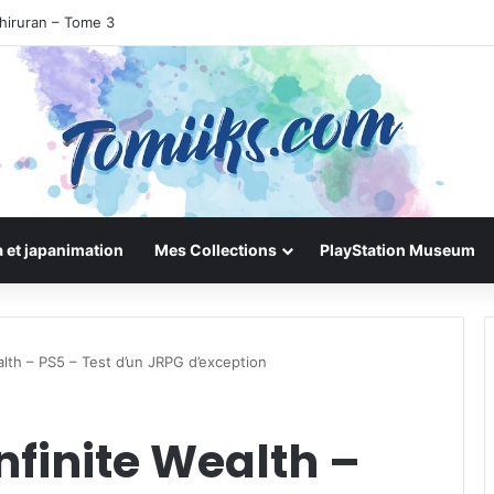
hiruran – Tome 3
 et japanimation
Mes Collections
PlayStation Museum
alth – PS5 – Test d’un JRPG d’exception
nfinite Wealth –