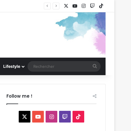
X
YouTube
Instagram
Twitch
TikTok
Rechercher
Lifestyle
Follow me !
X
YouTube
Instagram
Twitch
TikTok