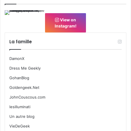
View on
Instagram!
La famille
DamonX
Dress Me Geekly
GohanBlog
Goldengeek.Net
JohnCouscous.com
lesilluminati
Un autre blog
VieDeGeek