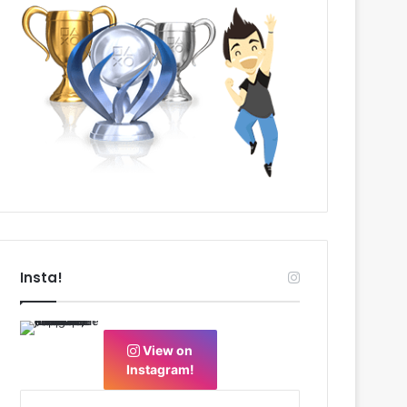
Insta!
View on
Instagram!