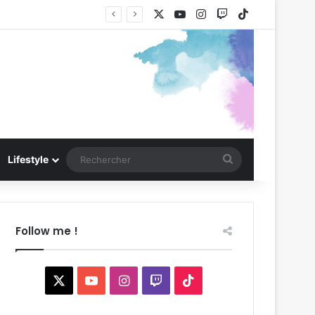
X
YouTube
Instagram
Twitch
TikTok
Rechercher
Lifestyle
Follow me !
X
YouTube
Instagram
Twitch
TikTok