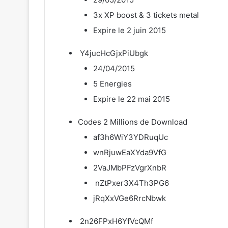
3x XP boost & 3 tickets metal
Expire le 2 juin 2015
Y4jucHcGjxPiUbgk
24/04/2015
5 Energies
Expire le 22 mai 2015
Codes 2 Millions de Download
af3h6WiY3YDRuqUc
wnRjuwEaXYda9VfG
2VaJMbPFzVgrXnbR
nZtPxer3X4Th3PG6
jRqXxVGe6RrcNbwk
2n26FPxH6YfVcQMf