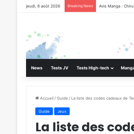
jeudi, 6 août 2026
Breaking News
Avis Manga : Chir
News
Tests JV
Tests High-tech
Manga
Accueil
/
Guide
/
La liste des codes cadeaux de Ter
Guide
Jeux
La liste des co