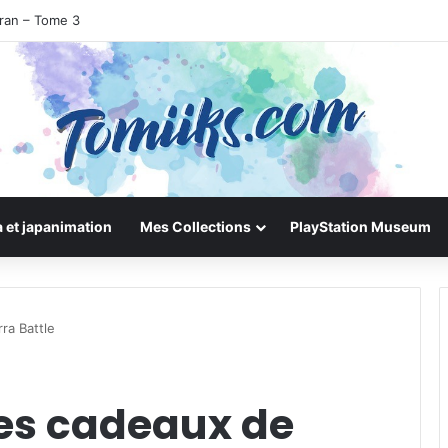
uran – Tome 3
 et japanimation
Mes Collections
PlayStation Museum
ra Battle
des cadeaux de