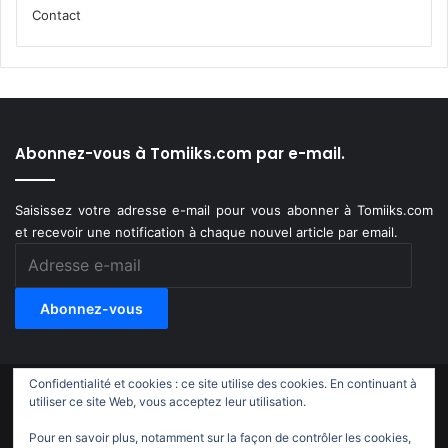
Contact
Abonnez-vous à Tomiiks.com par e-mail.
Saisissez votre adresse e-mail pour vous abonner à Tomiiks.com
et recevoir une notification à chaque nouvel article par email.
Adresse
e-
mail
Abonnez-vous
Confidentialité et cookies : ce site utilise des cookies. En continuant à
© Copyright 2011-2018, All Rights Reserved |
Tomiiks.com
utiliser ce site Web, vous acceptez leur utilisation.
Pour en savoir plus, notamment sur la façon de contrôler les cookies,