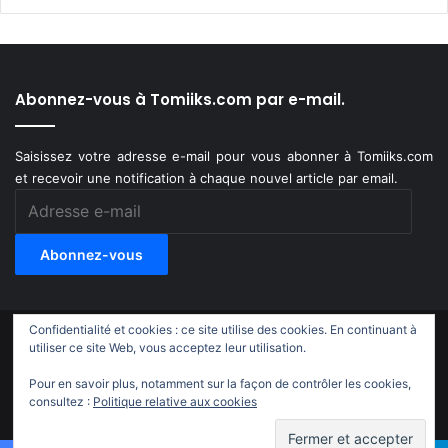
Abonnez-vous à Tomiiks.com par e-mail.
Saisissez votre adresse e-mail pour vous abonner à Tomiiks.com
et recevoir une notification à chaque nouvel article par email.
Adresse
e-
mail
Abonnez-vous
Confidentialité et cookies : ce site utilise des cookies. En continuant à
© Copyright 2011-2018, All Rights Reserved |
Tomiiks.com
utiliser ce site Web, vous acceptez leur utilisation.
Pour en savoir plus, notamment sur la façon de contrôler les cookies,
X
YouTube
Instagram
Twitch
TikTok
consultez :
Politique relative aux cookies