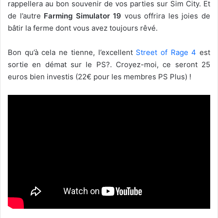
rappellera au bon souvenir de vos parties sur Sim City. Et
de l’autre
Farming Simulator 19
vous offrira les joies de
bâtir la ferme dont vous avez toujours rêvé.
Bon qu’à cela ne tienne, l’excellent
Street of Rage 4
est
sortie en démat sur le PS?. Croyez-moi, ce seront 25
euros bien investis (22€ pour les membres PS Plus) !