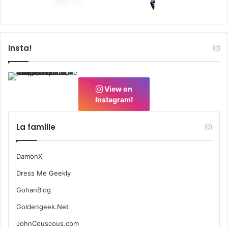
Insta!
View on
Instagram!
La famille
DamonX
Dress Me Geekly
GohanBlog
Goldengeek.Net
JohnCouscous.com