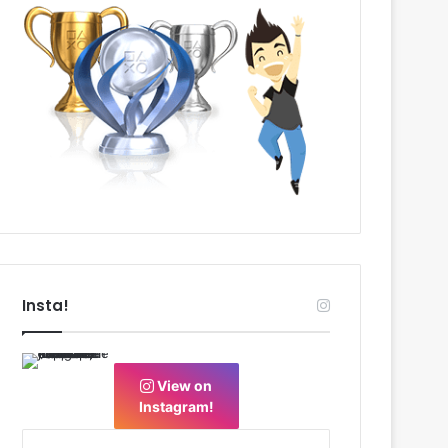
Insta!
View on
Instagram!