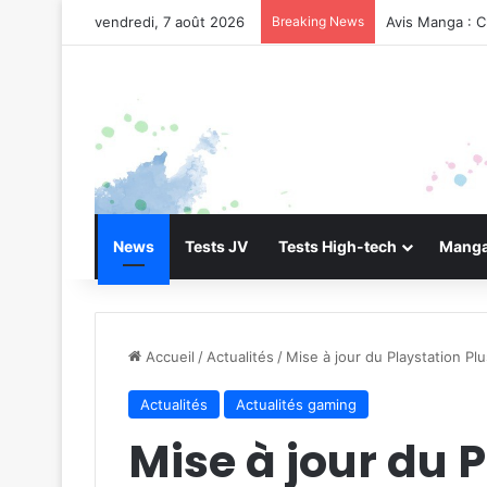
vendredi, 7 août 2026
Breaking News
Avis Manga : C
News
Tests JV
Tests High-tech
Manga
Accueil
/
Actualités
/
Mise à jour du Playstation Plu
Actualités
Actualités gaming
Mise à jour du 