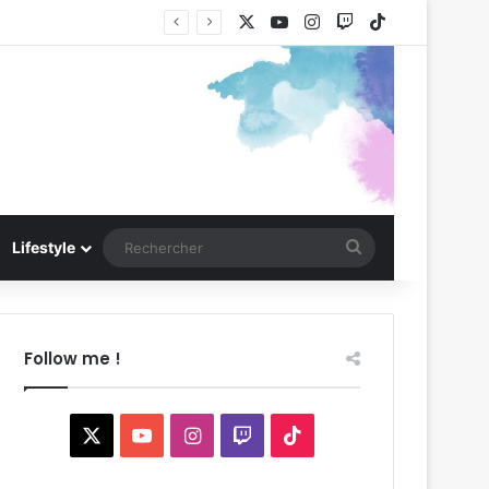
X
YouTube
Instagram
Twitch
TikTok
Rechercher
Lifestyle
Follow me !
X
YouTube
Instagram
Twitch
TikTok