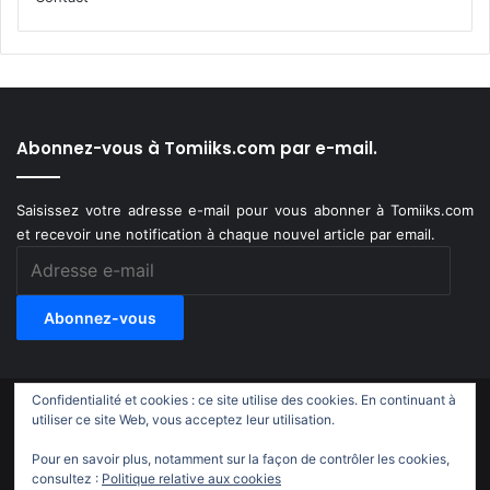
Abonnez-vous à Tomiiks.com par e-mail.
Saisissez votre adresse e-mail pour vous abonner à Tomiiks.com
et recevoir une notification à chaque nouvel article par email.
Adresse
e-
mail
Abonnez-vous
Confidentialité et cookies : ce site utilise des cookies. En continuant à
© Copyright 2011-2018, All Rights Reserved |
Tomiiks.com
utiliser ce site Web, vous acceptez leur utilisation.
Pour en savoir plus, notamment sur la façon de contrôler les cookies,
X
YouTube
Instagram
Twitch
TikTok
consultez :
Politique relative aux cookies