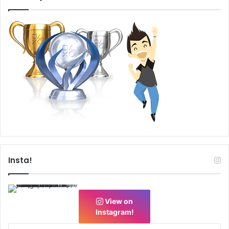
Insta!
View on
Instagram!