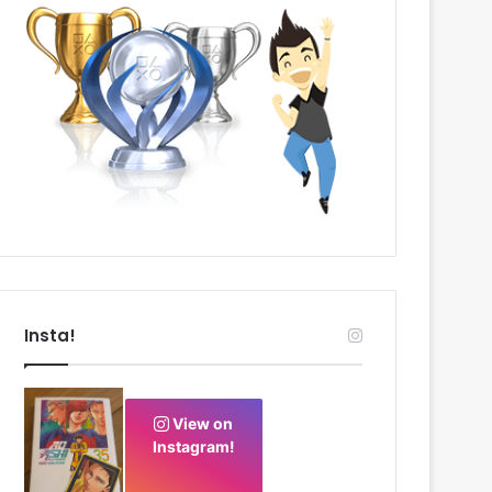
Insta!
View on
Instagram!