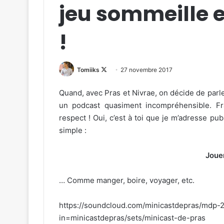
jeu sommeille 
!
Follow
Tomiiks
27 novembre 2017
on
Quand, avec Pras et Nivrae, on décide de parle
X
un podcast quasiment incompréhensible. Fr
respect ! Oui, c’est à toi que je m’adresse pub
simple :
Jouer
… Comme manger, boire, voyager, etc.
https://soundcloud.com/minicastdepras/mdp-
in=minicastdepras/sets/minicast-de-pras