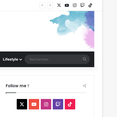
X
YouTube
Instagram
Twitch
TikTok
Rechercher
Lifestyle
Follow me !
X
YouTube
Instagram
Twitch
TikTok