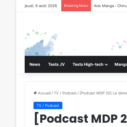
jeudi, 6 août 2026
Breaking News
Avis Manga : Chir
News
Tests JV
Tests High-tech
Manga
Accueil
/
TV / Podcast
/
[Podcast MDP 20] Le démo
TV / Podcast
[Podcast MDP 2