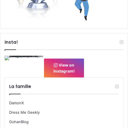
Insta!
View on
Instagram!
La famille
DamonX
Dress Me Geekly
GohanBlog