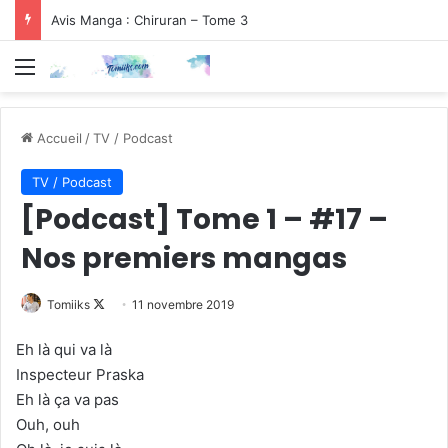
Avis Manga : Chiruran – Tome 3
Menu
Accueil
/
TV / Podcast
TV / Podcast
[Podcast] Tome 1 – #17 –
Nos premiers mangas
Follow
Tomiiks
11 novembre 2019
on
Eh là qui va là
X
Inspecteur Praska
Eh là ça va pas
Ouh, ouh