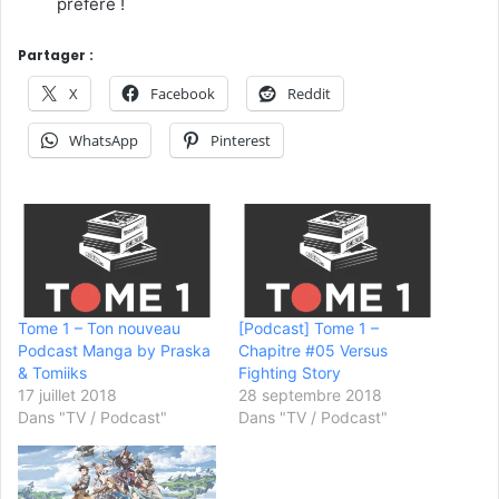
préféré !
Partager :
X
Facebook
Reddit
WhatsApp
Pinterest
Tome 1 – Ton nouveau
[Podcast] Tome 1 –
Podcast Manga by Praska
Chapitre #05 Versus
& Tomiiks
Fighting Story
17 juillet 2018
28 septembre 2018
Dans "TV / Podcast"
Dans "TV / Podcast"