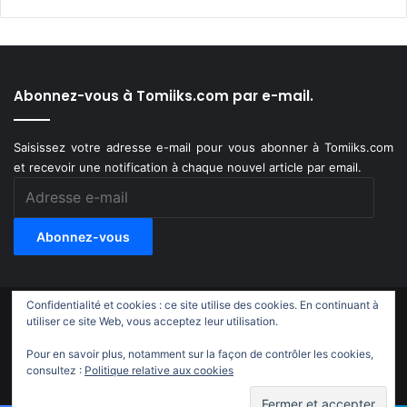
Abonnez-vous à Tomiiks.com par e-mail.
Saisissez votre adresse e-mail pour vous abonner à Tomiiks.com
et recevoir une notification à chaque nouvel article par email.
Adresse
e-
mail
Abonnez-vous
Confidentialité et cookies : ce site utilise des cookies. En continuant à
© Copyright 2011-2018, All Rights Reserved |
Tomiiks.com
utiliser ce site Web, vous acceptez leur utilisation.
Pour en savoir plus, notamment sur la façon de contrôler les cookies,
X
YouTube
Instagram
Twitch
TikTok
consultez :
Politique relative aux cookies