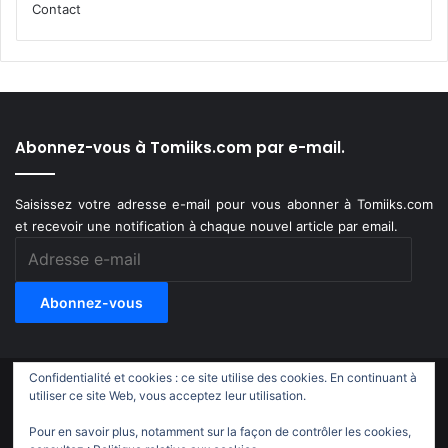
Contact
Abonnez-vous à Tomiiks.com par e-mail.
Saisissez votre adresse e-mail pour vous abonner à Tomiiks.com
et recevoir une notification à chaque nouvel article par email.
Adresse
e-
mail
Abonnez-vous
Confidentialité et cookies : ce site utilise des cookies. En continuant à
© Copyright 2011-2018, All Rights Reserved |
Tomiiks.com
utiliser ce site Web, vous acceptez leur utilisation.
Pour en savoir plus, notamment sur la façon de contrôler les cookies,
X
YouTube
Instagram
Twitch
TikTok