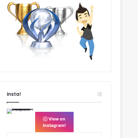
Insta!
View on
Instagram!