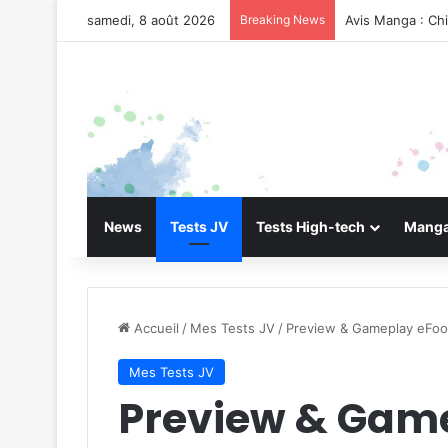
samedi, 8 août 2026
Breaking News
Avis Manga : Ch
News
Tests JV
Tests High-tech
Manga
Accueil
/
Mes Tests JV
/
Preview & Gameplay eFoo
Mes Tests JV
Preview & Game