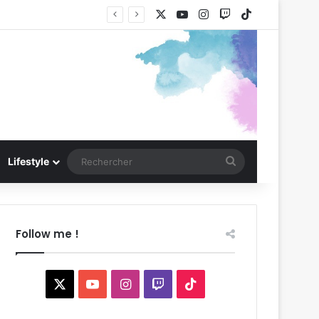
X
YouTube
Instagram
Twitch
TikTok
Rechercher
Lifestyle
Follow me !
X
YouTube
Instagram
Twitch
TikTok