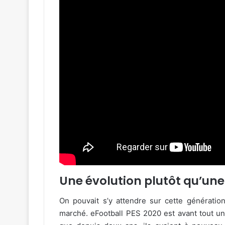
Une évolution plutôt qu’une
On pouvait s’y attendre sur cette génération
marché. eFootball PES 2020 est avant tout un