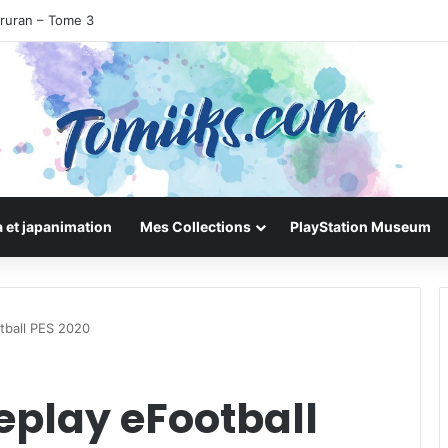
iruran – Tome 3
 et japanimation
Mes Collections
PlayStation Museum
tball PES 2020
play eFootball