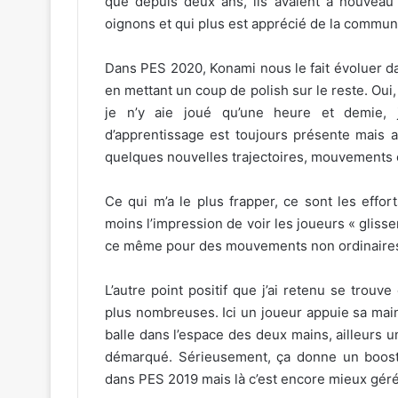
que depuis deux ans, ils avaient à nouveau 
oignons et qui plus est apprécié de la commun
Dans PES 2020, Konami nous le fait évoluer d
en mettant un coup de polish sur le reste. Oui, 
je n’y aie joué qu’une heure et demie, 
d’apprentissage est toujours présente mais 
quelques nouvelles trajectoires, mouvements c
Ce qui m’a le plus frapper, ce sont les effor
moins l’impression de voir les joueurs « glisser
ce même pour des mouvements non ordinaires (c
L’autre point positif que j’ai retenu se trouve
plus nombreuses. Ici un joueur appuie sa main
balle dans l’espace des deux mains, ailleurs un
démarqué. Sérieusement, ça donne un boost n
dans PES 2019 mais là c’est encore mieux géré