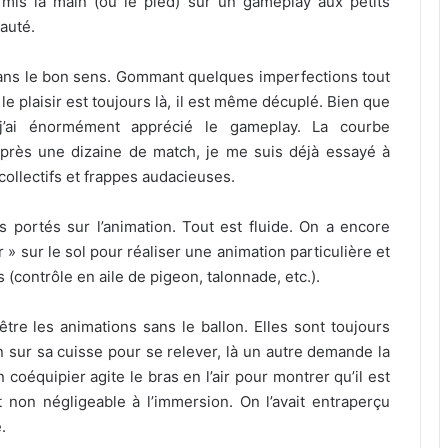
mis la main (ou le pied) sur un gameplay aux petits
auté.
ans le bon sens. Gommant quelques imperfections tout
le plaisir est toujours là, il est même décuplé. Bien que
j’ai énormément apprécié le gameplay. La courbe
après une dizaine de match, je me suis déjà essayé à
ollectifs et frappes audacieuses.
ts portés sur l’animation. Tout est fluide. On a encore
 » sur le sol pour réaliser une animation particulière et
ontrôle en aile de pigeon, talonnade, etc.).
 être les animations sans le ballon. Elles sont toujours
 sur sa cuisse pour se relever, là un autre demande la
 coéquipier agite le bras en l’air pour montrer qu’il est
on négligeable à l’immersion. On l’avait entraperçu
.