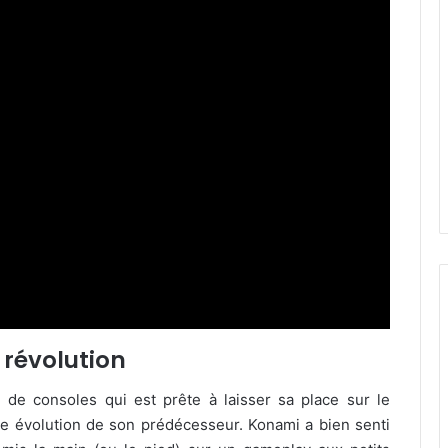
 révolution
 de consoles qui est prête à laisser sa place sur le
e évolution de son prédécesseur. Konami a bien senti