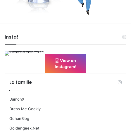
Insta!
View on
Instagram!
La famille
DamonX
Dress Me Geekly
GohanBlog
Goldengeek.Net