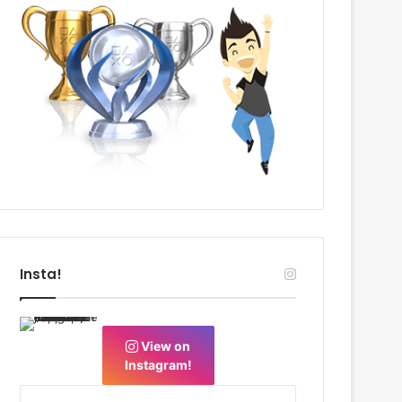
Insta!
View on
Instagram!