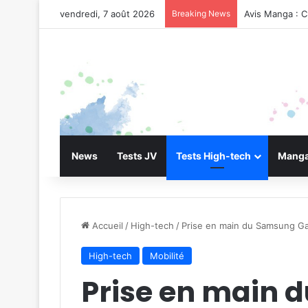
vendredi, 7 août 2026
Breaking News
Avis Manga : C
News
Tests JV
Tests High-tech
Manga
Accueil
/
High-tech
/
Prise en main du Samsung Gal
High-tech
Mobilité
Prise en main