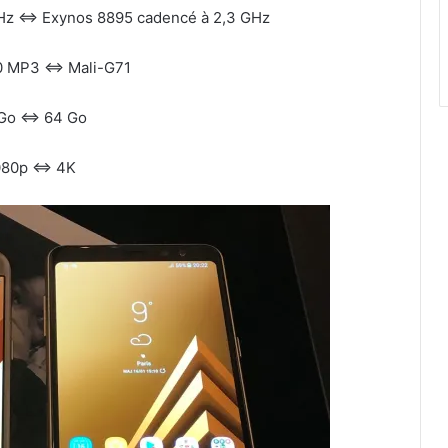
GHz ⇔ Exynos 8895 cadencé à 2,3 GHz
0 MP3 ⇔ Mali-G71
Go ⇔ 64 Go
080p ⇔ 4K