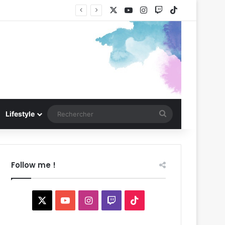
X
YouTube
Instagram
Twitch
TikTok
Rechercher
Lifestyle
Follow me !
X
YouTube
Instagram
Twitch
TikTok