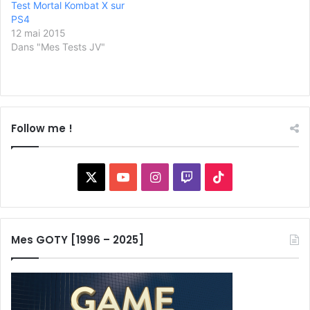
Test Mortal Kombat X sur
PS4
12 mai 2015
Dans "Mes Tests JV"
Follow me !
X
YouTube
Instagram
Twitch
TikTok
Mes GOTY [1996 – 2025]