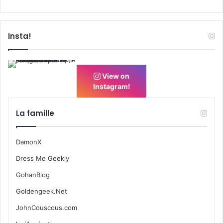
Insta!
View on
Instagram!
La famille
DamonX
Dress Me Geekly
GohanBlog
Goldengeek.Net
JohnCouscous.com