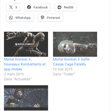
X
Facebook
Reddit
WhatsApp
Pinterest
Mortal Kombat X,
Mortal Kombat X Selfie
nouveaux Kombattants et
Cassie Cage Fatality
app mobile
12 mai 2015
2 mars 2015
Dans "Trailer"
Dans "Actualités"